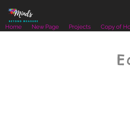
Home
New Page
Projects
Copy of H
E