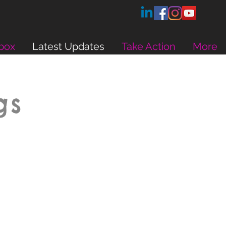
box
Latest Updates
Take Action
More
gs