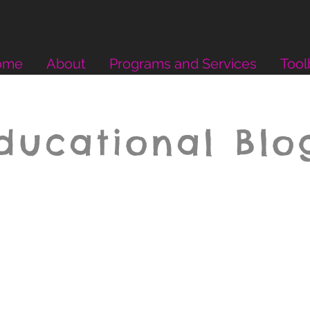
ome
About
Programs and Services
Tool
ducational Blo